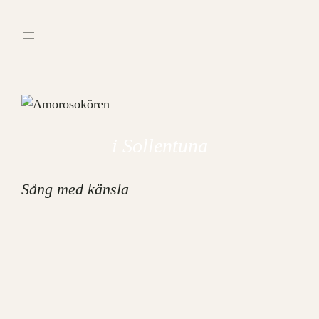
Hoppa
till
innehåll
i Sollentuna
Sång med känsla